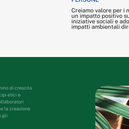
Creiamo valore per i 
un impatto positivo s
iniziative sociali e ad
impatti ambientali dire
ino di crescita
ipi etici e
ollaboratori
me la creazione
 gli