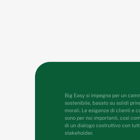
Big Easy si impegna per un camm
sostenibile, basato su solidi princ
morali. Le esigenze di clienti e c
sono per noi importanti, così co
di un dialogo costruttivo con tutti
stakeholder.