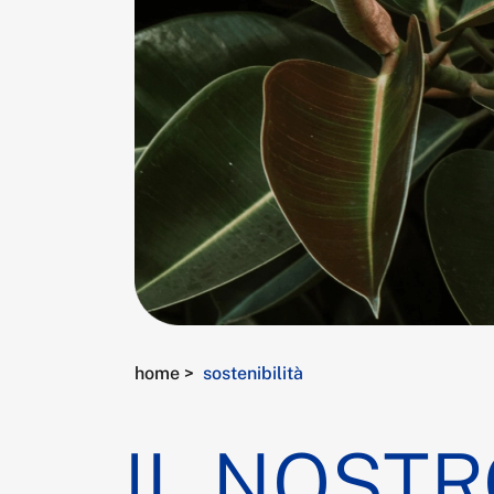
home >
sostenibilità
IL NOST